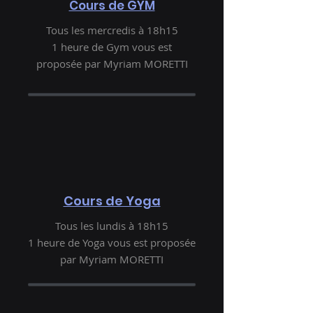
Cours de GYM
Tous les mercredis à 1
8h15
1 heure de Gym vous est
proposée par Myriam MORETTI
Cours de Yoga
Tous les lundis
à 18
h15
1 heure de Yoga vous est proposée
par Myriam MORETTI