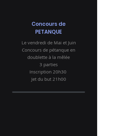
Concours de
PETANQUE
Le vendredi de Mai et Juin
Concours de pétanque en
doublette à la mêlée
3 parties
Inscription 20h30
Jet du but 21h00