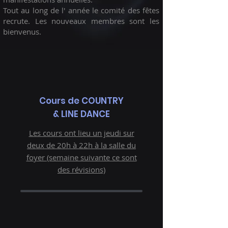
Tout au long de l' année le comité des fêtes
recrute. Les nouveaux membres sont les
bienvenus.
Cours de COUNTRY
& LINE DANCE
Les cours ont lieu un jeudi sur
deux de 20h à 22h à la salle du
foyer (semaine suivante ce sont
des révisions)