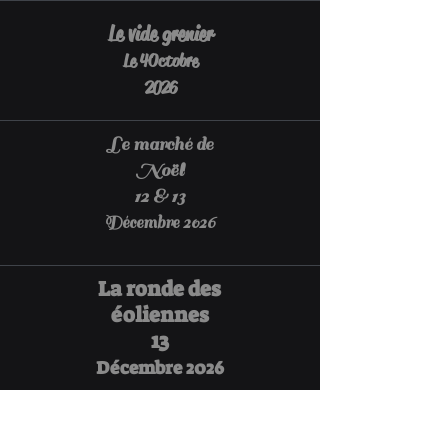
Le vide grenier
Le 4
Octobre
2026
Le marché de
Noël
12 & 13
Décembre 2026
La ronde des
éoliennes
13
Décembre 2026